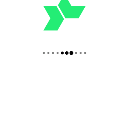
INFORMATIONS
Contenitore semplice esaltato dalle caratteristiche del
cartone utilizzato